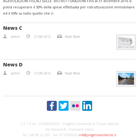
AGEVOLAZIONI FISCALI SULLE RISTRUTTURAZIONI Fino al 31 dicembre 2016 si
potrà recuperare il 50% della spese effettuata per ristrutturazione immobiliare
ed il 65% su tutto quello che ri
News C
admin
21-08-2012
Read More
News D
admin
21-08-2012
Read More
C.F. / P.Iva: 02638950424 - Progetti e Ambiente di Tiziana Secondi
Via Fabriano 8, Chiaravalle (Italia)
Tel: 348.88 52 290 Fax: 071/000000
info@progettieambiente.it