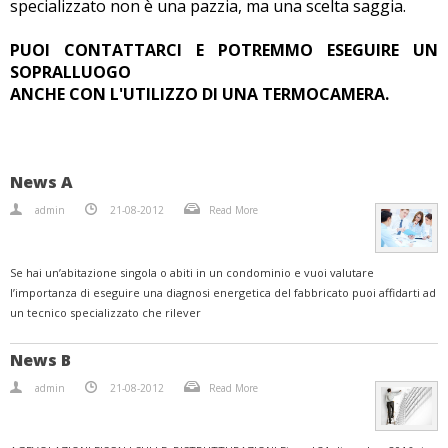
specializzato non è una pazzia, ma una scelta saggia.
PUOI CONTATTARCI E POTREMMO ESEGUIRE UN
SOPRALLUOGO
ANCHE CON L'UTILIZZO DI UNA TERMOCAMERA.
News A
admin
21-08-2012
Read More
Se hai un’abitazione singola o abiti in un condominio e vuoi valutare
l’importanza di eseguire una diagnosi energetica del fabbricato puoi affidarti ad
un tecnico specializzato che rilever
News B
admin
21-08-2012
Read More