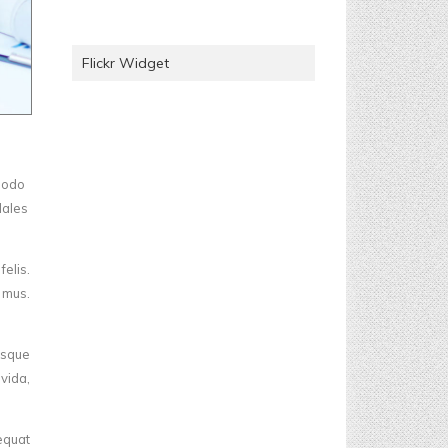
Flickr Widget
modo
dales
felis.
 mus.
esque
avida,
equat