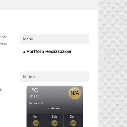
morbi
Menu
vitae
» Portfolio Realizzazioni
Meteo
°C
is
0° / 0°
Vento Km/h
undefined
Ven
Sab
Dom