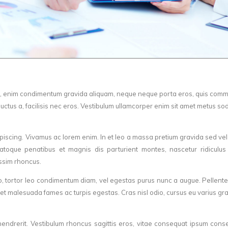
, enim condimentum gravida aliquam, neque neque porta eros, quis com
 luctus a, facilisis nec eros. Vestibulum ullamcorper enim sit amet metus so
dipiscing. Vivamus ac lorem enim. In et leo a massa pretium gravida sed vel 
atoque penatibus et magnis dis parturient montes, nascetur ridiculus
ssim rhoncus.
, tortor leo condimentum diam, vel egestas purus nunc a augue. Pellent
 et malesuada fames ac turpis egestas. Cras nisl odio, cursus eu varius gr
hendrerit. Vestibulum rhoncus sagittis eros, vitae consequat ipsum cons