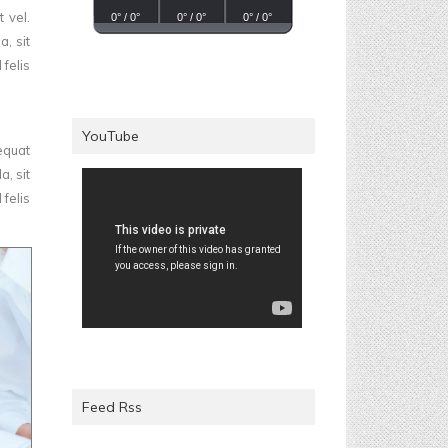
 vel.
0° / 0°
0° / 0°
0° / 0°
, sit
 felis
YouTube
equat
, sit
 felis
Feed Rss