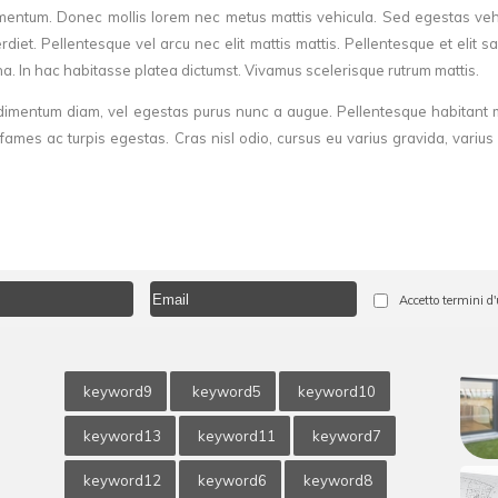
rmentum. Donec mollis lorem nec metus mattis vehicula. Sed egestas veh
erdiet. Pellentesque vel arcu nec elit mattis mattis. Pellentesque et elit s
na. In hac habitasse platea dictumst. Vivamus scelerisque rutrum mattis.
ndimentum diam, vel egestas purus nunc a augue. Pellentesque habitant 
fames ac turpis egestas. Cras nisl odio, cursus eu varius gravida, varius 
Accetto termini d'
keyword9
keyword5
keyword10
keyword13
keyword11
keyword7
keyword12
keyword6
keyword8