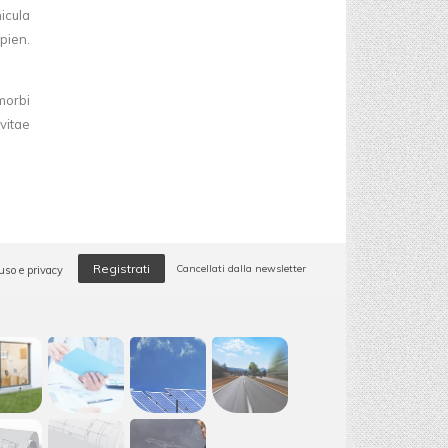
icula
apien.
morbi
vitae
Registrati
Cancellati dalla newsletter
uso e privacy